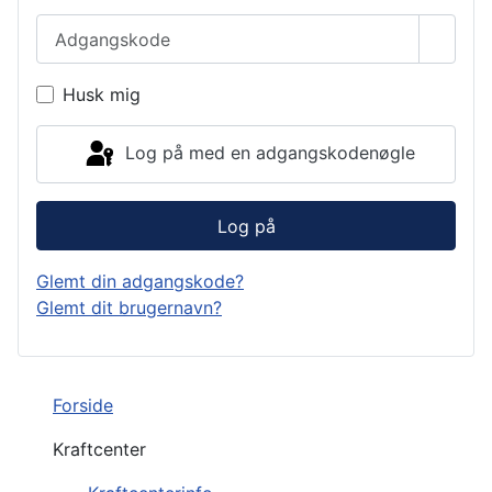
Adgangskode
Vis a
Husk mig
Log på med en adgangskodenøgle
Log på
Glemt din adgangskode?
Glemt dit brugernavn?
Forside
Kraftcenter