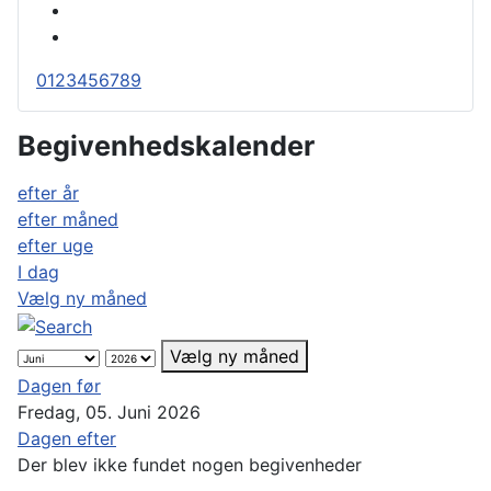
0
1
2
3
4
5
6
7
8
9
Begivenhedskalender
efter år
efter måned
efter uge
I dag
Vælg ny måned
Vælg ny måned
Dagen før
Fredag, 05. Juni 2026
Dagen efter
Der blev ikke fundet nogen begivenheder