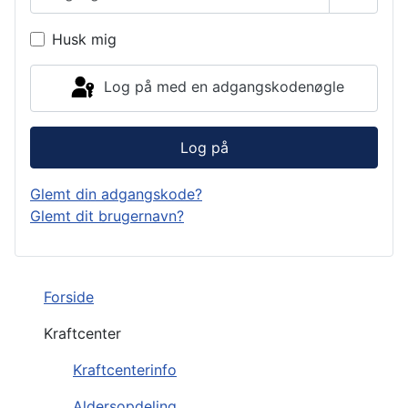
Vis ad
Husk mig
Log på med en adgangskodenøgle
Log på
Glemt din adgangskode?
Glemt dit brugernavn?
Forside
Kraftcenter
Kraftcenterinfo
Aldersopdeling