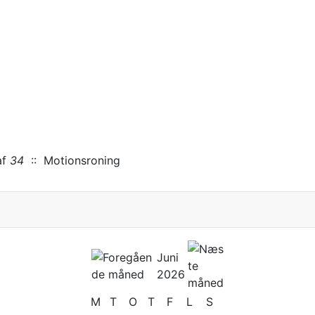
f
34
:: Motionsroning
Juni
2026
M
T
O
T
F
L
S