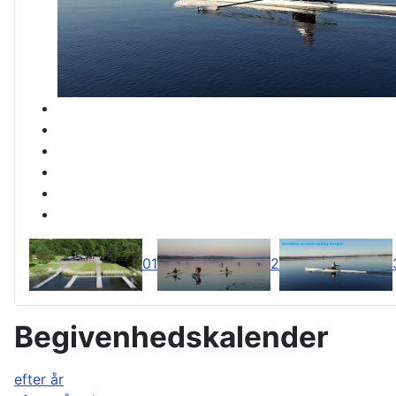
0
1
2
Begivenhedskalender
efter år