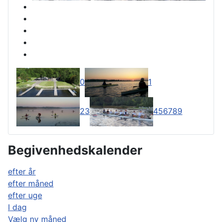
0
1
2
3
4
5
6
7
8
9
Begivenhedskalender
efter år
efter måned
efter uge
I dag
Vælg ny måned