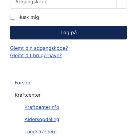
Vis a
Husk mig
Log på
Glemt din adgangskode?
Glemt dit brugernavn?
Forside
Kraftcenter
Kraftcenterinfo
Aldersopdeling
Landstrænere