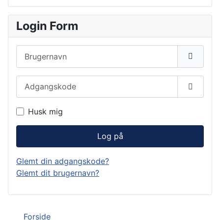
Login Form
Brugernavn
Adgangskode
Vis ad
Husk mig
Log på
Glemt din adgangskode?
Glemt dit brugernavn?
Forside