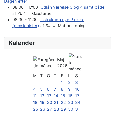
Dagen efter
08:00 - 17:00
Udlån værelse 3 og 4 samt både
af
704
:: Gæsteroer
08:30 - 11:00
Instruktion nye P roere
(pensionister)
af
34
:: Motionsroning
Kalender
Maj
2026
M
T
O
T
F
L
S
1
2
3
4
5
6
7
8
9
10
11
12
13
14
15
16
17
18
19
20
21
22
23
24
25
26
27
28
29
30
31