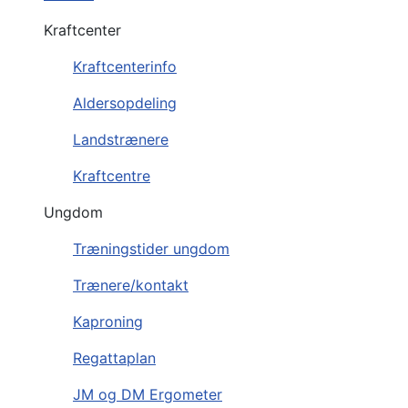
Kraftcenter
Kraftcenterinfo
Aldersopdeling
Landstrænere
Kraftcentre
Ungdom
Træningstider ungdom
Trænere/kontakt
Kaproning
Regattaplan
JM og DM Ergometer