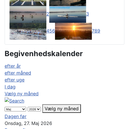
2
3
4
5
6
7
8
9
Begivenhedskalender
efter år
efter måned
efter uge
I dag
Vælg ny måned
Vælg ny måned
Dagen før
Onsdag, 27. Maj 2026