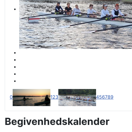
0
1
2
3
4
5
6
7
8
9
Begivenhedskalender