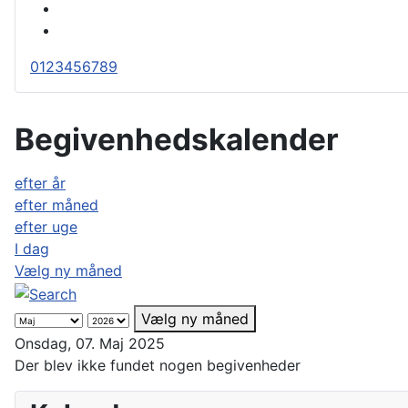
0
1
2
3
4
5
6
7
8
9
Begivenhedskalender
efter år
efter måned
efter uge
I dag
Vælg ny måned
Vælg ny måned
Onsdag, 07. Maj 2025
Der blev ikke fundet nogen begivenheder