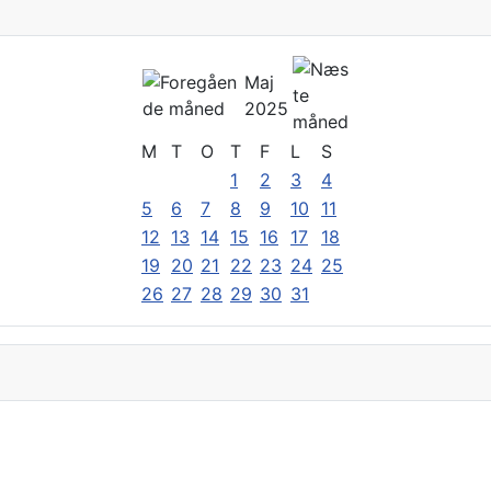
Maj
2025
M
T
O
T
F
L
S
1
2
3
4
5
6
7
8
9
10
11
12
13
14
15
16
17
18
19
20
21
22
23
24
25
26
27
28
29
30
31