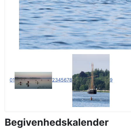
0
1
2
3
4
5
6
7
8
9
Begivenhedskalender