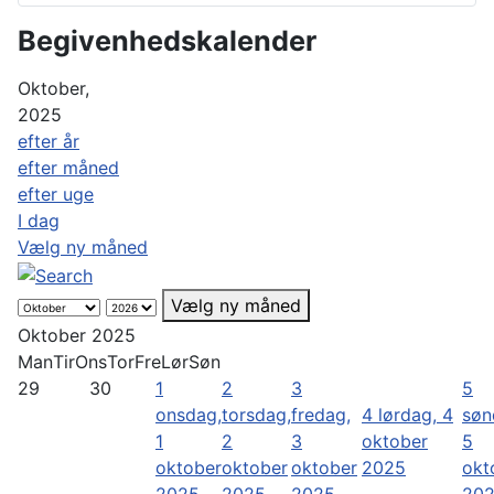
Begivenhedskalender
Oktober,
2025
efter år
efter måned
efter uge
I dag
Vælg ny måned
Vælg ny måned
Oktober 2025
Man
Tir
Ons
Tor
Fre
Lør
Søn
29
30
1
2
3
5
onsdag,
torsdag,
fredag,
4
lørdag, 4
søn
1
2
3
oktober
5
oktober
oktober
oktober
2025
okt
2025
2025
2025
20