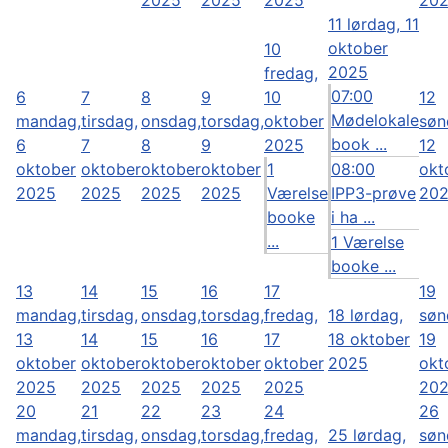
11
lørdag, 11
oktober
10
2025
fredag,
07:00
6
7
8
9
10
12
Mødelokale
mandag,
tirsdag,
onsdag,
torsdag,
oktober
søn
book ...
6
7
8
9
2025
12
oktober
oktober
oktober
oktober
1
08:00
okt
2025
2025
2025
2025
Værelse
IPP3-prøve
20
booke
i ha ...
...
1 Værelse
booke ...
13
14
15
16
17
19
mandag,
tirsdag,
onsdag,
torsdag,
fredag,
18
lørdag,
søn
13
14
15
16
17
18 oktober
19
oktober
oktober
oktober
oktober
oktober
2025
okt
2025
2025
2025
2025
2025
20
20
21
22
23
24
26
mandag,
tirsdag,
onsdag,
torsdag,
fredag,
25
lørdag,
søn