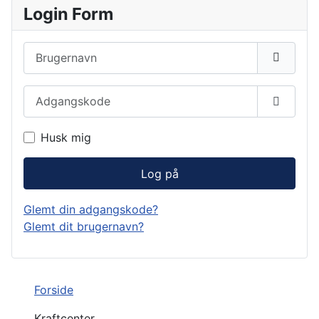
Login Form
Brugernavn
Adgangskode
Vis ad
Husk mig
Log på
Glemt din adgangskode?
Glemt dit brugernavn?
Forside
Kraftcenter