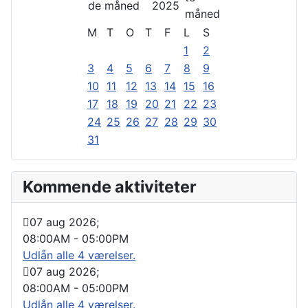
2025
M
T
O
T
F
L
S
1
2
3
4
5
6
7
8
9
10
11
12
13
14
15
16
17
18
19
20
21
22
23
24
25
26
27
28
29
30
31
Kommende aktiviteter
07 aug 2026
;
08:00AM
-
05:00PM
Udlån alle 4 værelser.
07 aug 2026
;
08:00AM
-
05:00PM
Udlån alle 4 værelser.