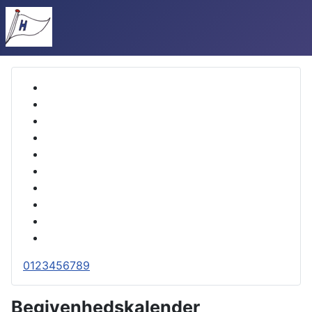
0
1
2
3
4
5
6
7
8
9
Begivenhedskalender