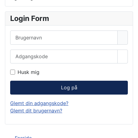
Login Form
Brugernavn
Adgangskode
Vis a
Husk mig
Log på
Glemt din adgangskode?
Glemt dit brugernavn?