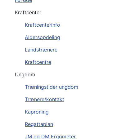
Forside
Kraftcenter
Kraftcenterinfo
Aldersopdeling
Landstrænere
Kraftcentre
Ungdom
Træningstider ungdom
Trænere/kontakt
Kaproning
Regattaplan
JM og DM Ergometer