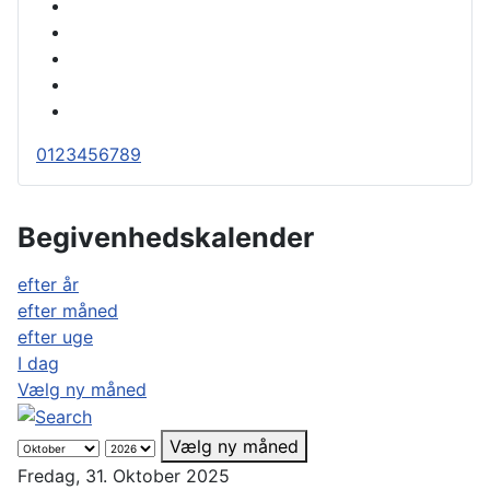
0
1
2
3
4
5
6
7
8
9
Begivenhedskalender
efter år
efter måned
efter uge
I dag
Vælg ny måned
Vælg ny måned
Fredag, 31. Oktober 2025