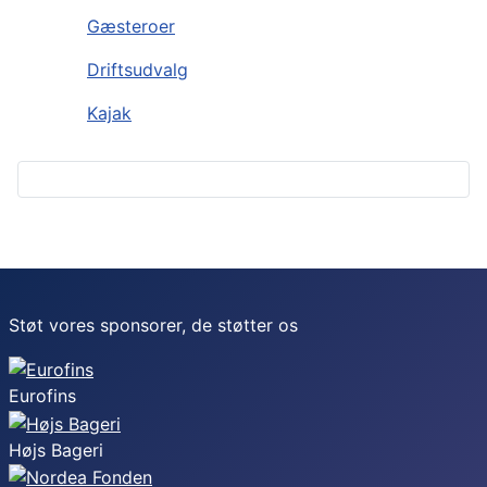
Gæsteroer
Driftsudvalg
Kajak
Støt vores sponsorer, de støtter os
Eurofins
Højs Bageri