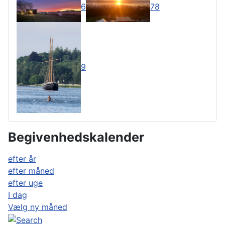
6
7
8
9
Begivenhedskalender
efter år
efter måned
efter uge
I dag
Vælg ny måned