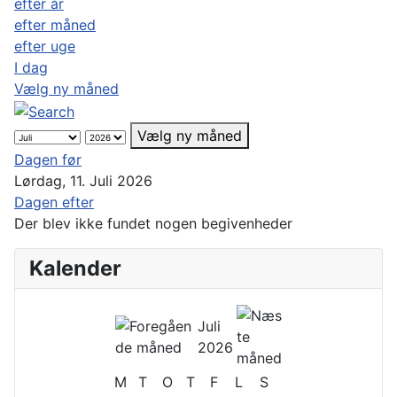
efter år
efter måned
efter uge
I dag
Vælg ny måned
Vælg ny måned
Dagen før
Lørdag, 11. Juli 2026
Dagen efter
Der blev ikke fundet nogen begivenheder
Kalender
Juli
2026
M
T
O
T
F
L
S