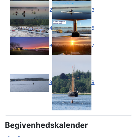
2
3
4
5
6
7
8
9
Begivenhedskalender