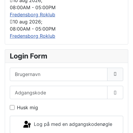
10 aug 2026
;
08:00AM
-
05:00PM
Fredensborg Roklub
10 aug 2026
;
08:00AM
-
05:00PM
Fredensborg Roklub
Login Form
Brugernavn
Adgangskode
Vis ad
Husk mig
Log på med en adgangskodenøgle