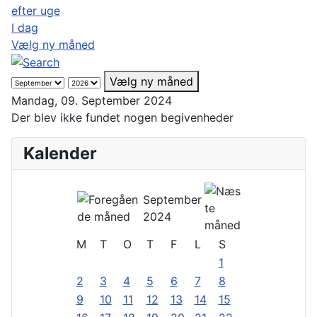
efter uge
I dag
Vælg ny måned
Vælg ny måned
Mandag, 09. September 2024
Der blev ikke fundet nogen begivenheder
Kalender
September
2024
M
T
O
T
F
L
S
1
2
3
4
5
6
7
8
9
10
11
12
13
14
15