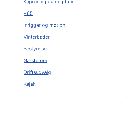
Kaproning og ungdom
+65
Inrigger og motion
Vinterbader
Bestyrelse
Gæsteroer
Driftsudvalg
Kajak