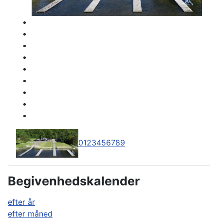
0
1
2
3
4
5
6
7
8
9
Begivenhedskalender
efter år
efter måned